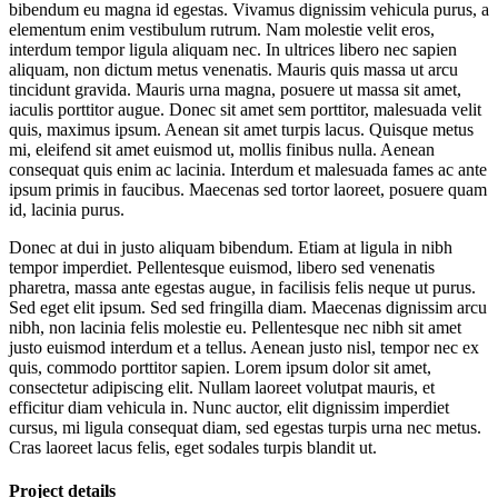
bibendum eu magna id egestas. Vivamus dignissim vehicula purus, a
elementum enim vestibulum rutrum. Nam molestie velit eros,
interdum tempor ligula aliquam nec. In ultrices libero nec sapien
aliquam, non dictum metus venenatis. Mauris quis massa ut arcu
tincidunt gravida. Mauris urna magna, posuere ut massa sit amet,
iaculis porttitor augue. Donec sit amet sem porttitor, malesuada velit
quis, maximus ipsum. Aenean sit amet turpis lacus. Quisque metus
mi, eleifend sit amet euismod ut, mollis finibus nulla. Aenean
consequat quis enim ac lacinia. Interdum et malesuada fames ac ante
ipsum primis in faucibus. Maecenas sed tortor laoreet, posuere quam
id, lacinia purus.
Donec at dui in justo aliquam bibendum. Etiam at ligula in nibh
tempor imperdiet. Pellentesque euismod, libero sed venenatis
pharetra, massa ante egestas augue, in facilisis felis neque ut purus.
Sed eget elit ipsum. Sed sed fringilla diam. Maecenas dignissim arcu
nibh, non lacinia felis molestie eu. Pellentesque nec nibh sit amet
justo euismod interdum et a tellus. Aenean justo nisl, tempor nec ex
quis, commodo porttitor sapien. Lorem ipsum dolor sit amet,
consectetur adipiscing elit. Nullam laoreet volutpat mauris, et
efficitur diam vehicula in. Nunc auctor, elit dignissim imperdiet
cursus, mi ligula consequat diam, sed egestas turpis urna nec metus.
Cras laoreet lacus felis, eget sodales turpis blandit ut.
Project details