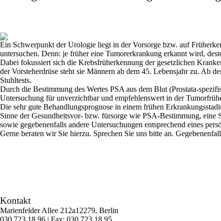
Ein Schwerpunkt der Urologie liegt in der Vorsorge bzw.
auf
F
rüherk
untersuchen. Denn: je früher eine Tumorerkrankung erkannt wird, dest
Dabei fokussiert sich die Krebsfrüherkennung der gesetzlichen Krank
der Vorsteherdrüse steht sie Männern ab dem 45. Lebensjahr zu. Ab d
Stuhltests.
D
urch die Bestimmung
des Wertes
PSA
aus dem Blut
(Prostata-spezif
Untersuchung für unverzichtbar
und empfehlenswert
in der Tumorfrü
Die sehr gute Behandlungsprognose in einem frühen Erkrankungsstad
Sinne der Gesundheitsvor- bzw. fürsorge wie PSA-Bestimmung,
eine 
sowie gegebenenfalls andere Untersuchungen entsprechend
ein
es pers
Gerne beraten wir Sie hierzu
. Sprechen Sie uns bitte an. Gegebenenfall
Kontakt
Marienfelder Allee 212a
12279, Berlin
030 723 18 96 | Fax: 030 723 18 95