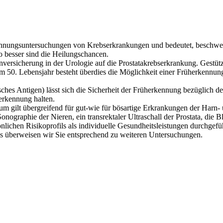
ennung
suntersuchungen
von Krebserkrankungen
und bedeutet, beschwe
o besser sind die Heilungschancen.
enversicherung
in der Urologie
auf die Prostatakrebserkrankung.
Gestütz
em 50. Lebensjahr besteht überdies die Möglichkeit einer Früherkenn
isches Antigen)
lässt sich die Sicherheit der Früherkennung bezüglich d
herkennung
halten.
ium
gilt übergreifend für gut-wie für bösartige Erkrankungen der Harn
Sonographie der Nieren
, ein transrektaler Ultraschall der Prostata, d
ie
Bl
önlichen Risikoprofils als individuelle Gesundheitsleistungen
durchgefü
s
überweisen
wir
Sie entsprechend
zu weiteren Untersuchungen
.